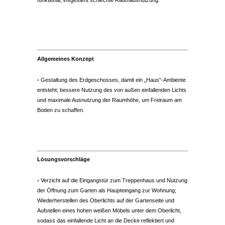
funktional, insgesamt schlechte Raumausnutzung.
2-Zimmerwohnung Paris Zentrum
Allgemeines Konzept
•
Gestaltung des Erdgeschosses, damit ein „Haus“-Ambiente
entsteht; bessere Nutzung des von außen einfallenden Lichts
und maximale Ausnutzung der Raumhöhe, um Freiraum am
Boden zu schaffen.
Lösungsvorschläge
•
Verzicht auf die Eingangstür zum Treppenhaus und Nutzung
der Öffnung zum Garten als Haupteingang zur Wohnung;
Wiederherstellen des Oberlichts auf der Gartenseite und
Aufstellen eines hohen weißen Möbels unter dem Oberlicht,
sodass das einfallende Licht an die Decke reflektiert und