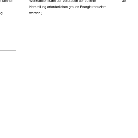
t können
Werkstoffen kann der Verbrauch der zu ihrer
ab.
Herstellung erforderlichen grauen Energie reduziert
ng.
werden.)