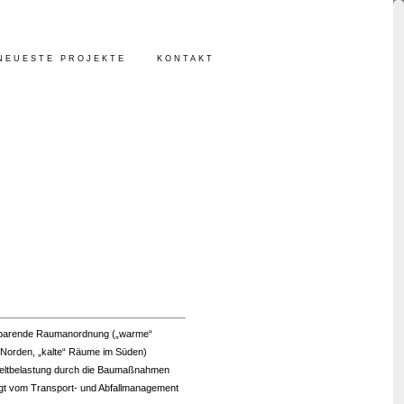
NEUESTE PROJEKTE
KONTAKT
sparende Raumanordnung („warme“
Norden, „kalte“ Räume im Süden)
ltbelastung durch die Baumaßnahmen
ngt vom Transport- und Abfallmanagement