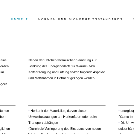
E
UMWELT
NORMEN UND SICHERHEITSSTANDARDS
.
keine
Neben der üblichen thermischen Sanierung zur
werden
Senkung des Energiebedarfs für Wärme- bzw.
 um
Kälteerzeugung und Lüftung sollten folgende Aspekte
e
und Maßnahmen in Betracht gezogen werden:
ngern.
räumen
•
Herkunft der Materialien, da von dieser
•
energie
rben,
Umweltbelastungen am Herkunftsort oder beim
Räume im 
Transport abhängen
•
Die Umwe
glichen
(Durch die Verringerung des Einsatzes von neuen
selbst hä