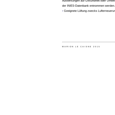
Auswirkungen auf Gesundheit oder Umwel
der INIES-Datenbank entnommen werden.
•
Geeignete Lüftung zwecks Lufterneueru
MARION LE CAISNE 2015